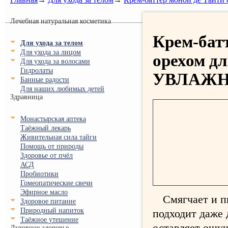
Лечебная натуральная косметика
Крем-бат
Для ухода за телом
Для ухода за лицом
орехом дл
Для ухода за волосами
Гидролаты
УВЛАЖН
Банные радости
Для наших любимых детей
Здравница
Монастырская аптека
Таёжный лекарь
Живительная сила тайги
Помощь от природы
Здоровье от пчёл
АСД
Пробиотики
Гомеопатические свечи
Эфирное масло
Смягчает и п
Здоровое питание
Природный напиток
подходит даже 
Таёжное утешение
оставляет ощу
Духовное здоровье