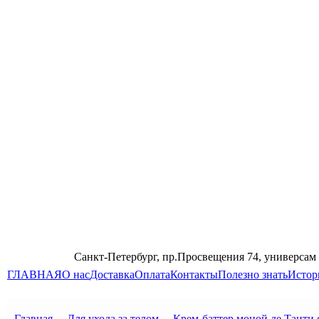
Санкт-Петербург, пр.Просвещения 74, универсам
ГЛАВНАЯ
О нас
Доставка
Оплата
Контакты
Полезно знать
Истор
Главная
→
Для ухода за телом
→
Крем-баттер моной де Таи