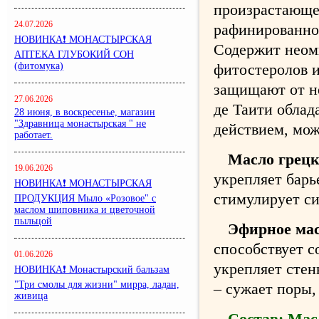
произрастающе
24.07.2026
рафинированном
НОВИНКА❗ МОНАСТЫРСКАЯ
Содержит неом
АПТЕКА ГЛУБОКИЙ СОН
(фитомука)
фитостеролов и
защищают от н
27.06.2026
де Таити обла
28 июня, в воскресенье, магазин
"Здравница монастырская " не
действием, мож
работает.
Масло грецк
19.06.2026
укрепляет бар
НОВИНКА❗ МОНАСТЫРСКАЯ
стимулирует си
ПРОДУКЦИЯ Мыло «Розовое" с
маслом шиповника и цветочной
пыльцой
Эфирное мас
способствует 
01.06.2026
укрепляет стен
НОВИНКА❗ Монастырский бальзам
"Три смолы для жизни" мирра, ладан,
– сужает поры,
живица
Состав: Мас