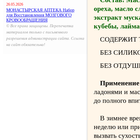
26.05.2026
ореха, масло 
МОНАСТЫРСКАЯ АПТЕКА Набор
для Восстановления МОЗГОВОГО
экстракт муск
КРОВООБРАЩЕНИЯ
кубебы, лайма
© Все права защищены. Перепечатка
материалов только с письменного
СОДЕРЖИТ 
разрешения администрации сайта. Ссылка
на сайт обязательна!
БЕЗ СИЛИК
БЕЗ ОТДУШ
Применение
ладонями и ма
до полного впи
В зимнее врем
неделю или пр
вызвать сухост