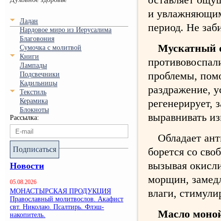
и увлажняющим
Ладан
период. Не заб
Нардовое миро из Иерусалима
Благовония
Мускатный 
Сумочка с молитвой
Книги
противовоспал
Лампады
проблемы, помо
Подсвечники
Кадильницы
раздражение, у
Текстиль
Керамика
регенерирует, 
Блокноты
выравнивать из
Рассылка:
Обладает ан
Подписаться
борется со сво
вызывая окисл
Новости
морщин, замедл
05.08.2026
влаги, стимули
МОНАСТЫРСКАЯ ПРОДУКЦИЯ
Православный молитвослов. Акафист
свт. Николаю. Псалтирь. Флэш-
Масло моной
накопитель.