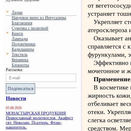
от вегетососу
устраняет тошн
Ладан
Нардовое миро из Иерусалима
Укрепляет ст
Благовония
Сумочка с молитвой
атеросклероза 
Книги
Оказывает ан
Лампады
Подсвечники
справляется с 
Кадильницы
фурункулами, 
Текстиль
Керамика
Эффективно 
Блокноты
мочегонное и ж
Рассылка:
Применение
В косметике
Подписаться
жирность кожи,
Новости
отбеливает вес
05.08.2026
отеки. Укрепля
МОНАСТЫРСКАЯ ПРОДУКЦИЯ
Православный молитвослов. Акафист
слегка осветля
свт. Николаю. Псалтирь. Флэш-
средством. Мер
накопитель.