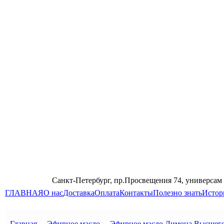
Санкт-Петербург, пр.Просвещения 74, универсам
ГЛАВНАЯ
О нас
Доставка
Оплата
Контакты
Полезно знать
Истор
Главная
→
Эфирное масло
→
Эфирное масло Лимона Высшего 