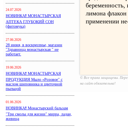
беременность, 
24.07.2026
лимона флакон 
НОВИНКА❗ МОНАСТЫРСКАЯ
применении нес
АПТЕКА ГЛУБОКИЙ СОН
(фитомука)
27.06.2026
28 июня, в воскресенье, магазин
"Здравница монастырская " не
работает.
19.06.2026
НОВИНКА❗ МОНАСТЫРСКАЯ
© Все права защищены. Пере
ПРОДУКЦИЯ Мыло «Розовое" с
на сайт обязательна!
маслом шиповника и цветочной
пыльцой
01.06.2026
НОВИНКА❗ Монастырский бальзам
"Три смолы для жизни" мирра, ладан,
живица