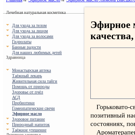
Лечебная натуральная косметика
Эфирное 
Для ухода за телом
Для ухода за лицом
качества,
Для ухода за волосами
Гидролаты
Банные радости
Для наших любимых детей
Здравница
Монастырская аптека
Таёжный лекарь
Живительная сила тайги
Помощь от природы
Здоровье от пчёл
АСД
Пробиотики
Горьковато-с
Гомеопатические свечи
Эфирное масло
позитивный нас
Здоровое питание
состояниях, п
Природный напиток
Таёжное утешение
Ароматерапев
Духовное здоровье